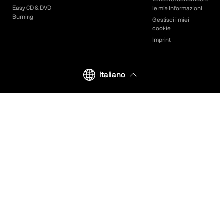
Easy CD & DVD
le mie informazioni
Burning
Gestisci i miei
cookie
Imprint
Italiano