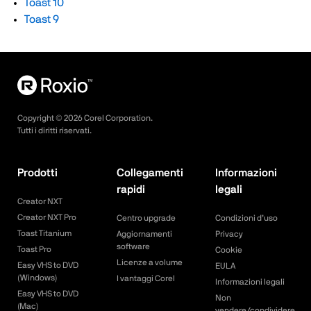
Toast 10
Toast 9
Copyright ©
2026
Corel Corporation.
Tutti i diritti riservati.
Prodotti
Collegamenti
Informazioni
rapidi
legali
Creator NXT
Creator NXT Pro
Centro upgrade
Condizioni d’uso
Toast Titanium
Aggiornamenti
Privacy
software
Toast Pro
Cookie
Licenze a volume
Easy VHS to DVD
EULA
(Windows)
I vantaggi Corel
Informazioni legali
Easy VHS to DVD
Non
(Mac)
vendere/condividere