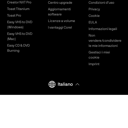
Creator NXT Pro
Centro upgrade
Condizioni d’uso
Toast Titanium
Aggiornamenti
Privacy
software
Toast Pro
Cookie
Licenze a volume
Easy VHS to DVD
EULA
(Windows)
I vantaggi Corel
Informazioni legali
Easy VHS to DVD
Non
(Mac)
vendere/condividere
Easy CD & DVD
le mie informazioni
Burning
Gestisci i miei
cookie
Imprint
Italiano