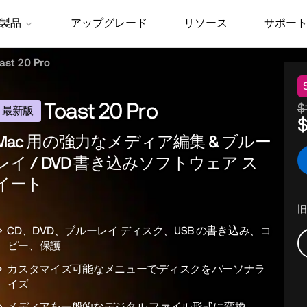
製品
アップグレード
リソース
サポー
ast 20 Pro
Toast 20 Pro
$
最新版
$
Mac 用の強力なメディア編集 & ブルー
レイ / DVD 書き込みソフトウェア ス
イート
旧
CD、DVD、ブルーレイ ディスク、USB の書き込み、コ
ピー、保護
カスタマイズ可能なメニューでディスクをパーソナラ
イズ
メディアを一般的なデジタル ファイル形式に変換