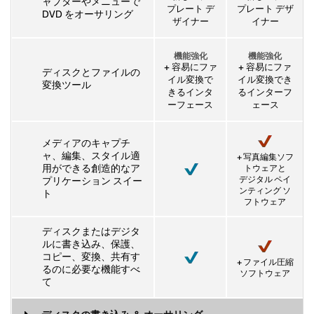
ャプターやメニューで
プレート デ
プレート デザ
DVD をオーサリング
ザイナー
イナー
機能強化
機能強化
+ 容易にファ
+ 容易にファ
ディスクとファイルの
イル変換で
イル変換でき
変換ツール
きるインタ
るインターフ
ーフェース
ェース
メディアのキャプチ
ャ、編集、スタイル適
+ 写真編集ソフ
用ができる創造的なア
トウェアと
デジタル ペイ
プリケーション スイー
ンティング ソ
ト
フトウェア
ディスクまたはデジタ
ルに書き込み、保護、
コピー、変換、共有す
+ ファイル圧縮
るのに必要な機能すべ
ソフトウェア
て