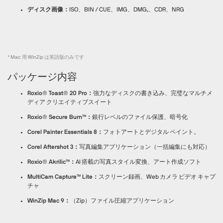
ディスク画像：
ISO、BIN / CUE、IMG、DMG,、CDR、NRG
* Mac 用 WinZip は英語版のみです
パッケージ内容
Roxio® Toast® 20 Pro：
強力なディスクの書き込み、完璧なマルチメ
ディア クリエイティブスイート
Roxio® Secure Burn™：
銀行レベルのファイル保護、暗号化
Corel Painter Essentials 8：
フォトアートとデジタル ペイント。
Corel Aftershot 3：
写真編集アプリケーション（一括編集にも対応）
Roxio® Akrilic™：
AI 搭載の写真スタイル変換、アート作成ソフト
MultiCam Capture™ Lite：
スクリーン録画、Web カメラ ビデオ キャプ
チャ
WinZip Mac 9：
（Zip）ファイル圧縮アプリケーション