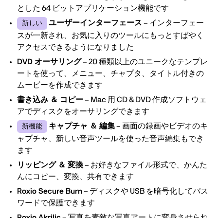
替
とした 64 ビットアプリケーション機能です
え
ユーザーインターフェース
– インターフェー
新しい
スが一新され、お気に入りのツールにもっとすばやく
アクセスできるようになりました
DVD オーサリング
– 20 種類以上のユニークなテンプレ
ートを使って、メニュー、チャプタ、タイトル付きの
ムービーを作成できます
書き込み ＆ コピー
– Mac 用 CD & DVD 作成ソフトウェ
アでディスクをオーサリングできます
キャプチャ ＆ 編集
– 画面の録画やビデオのキ
新機能
ャプチャ、新しい音声ツールを使った音声編集もでき
ます
リッピング ＆ 変換
– お好きなファイル形式で、かんた
んにコピー、変換、共有できます
Roxio Secure Burn
– ディスクや USB を暗号化してパス
ワードで保護できます
Roxio Akrilic
– 写真を素敵な写真アートに変身させられ