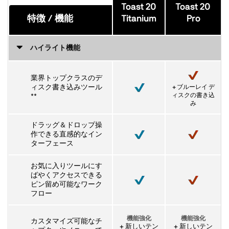
Toast 20
Toast 20
特徴 / 機能
Titanium
Pro
ハイライト機能
業界トップクラスのデ
ィスク書き込みツール
+ ブルーレイ デ
ィスクの書き込
**
み
ドラッグ＆ドロップ操
作できる直感的なイン
ターフェース
お気に入りツールにす
ばやくアクセスできる
ピン留め可能なワーク
フロー
機能強化
機能強化
カスタマイズ可能なチ
+ 新しいテン
+ 新しいテン