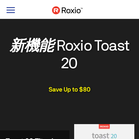
ナ
ビ
ゲ
ー
シ
新機能
Roxio Toast
ョ
ン
20
の
切
り
替
Save Up to $80
え