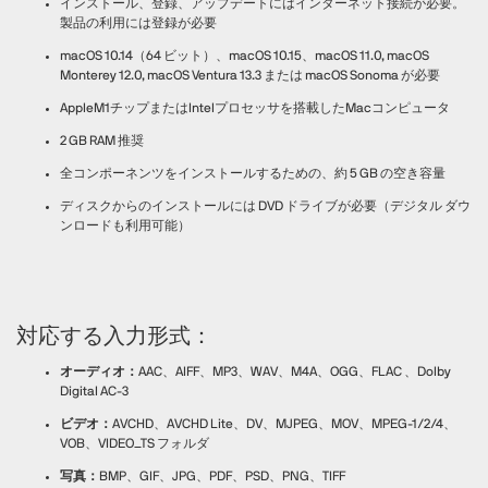
インストール、登録、アップデートにはインターネット接続が必要。
製品の利用には登録が必要
macOS 10.14（64 ビット）、macOS 10.15、macOS 11.0, macOS
Monterey 12.0, macOS Ventura 13.3 または macOS Sonoma が必要
AppleM1チップまたはIntelプロセッサを搭載したMacコンピュータ
2 GB RAM 推奨
全コンポーネンツをインストールするための、約 5 GB の空き容量
ディスクからのインストールには DVD ドライブが必要（デジタル ダウ
ンロードも利用可能）
対応する入力形式：
オーディオ：
AAC、AIFF、MP3、WAV、M4A、OGG、FLAC 、Dolby
Digital AC-3
ビデオ：
AVCHD、AVCHD Lite、DV、MJPEG、MOV、MPEG-1/2/4、
VOB、VIDEO_TS フォルダ
写真：
BMP、GIF、JPG、PDF、PSD、PNG、TIFF