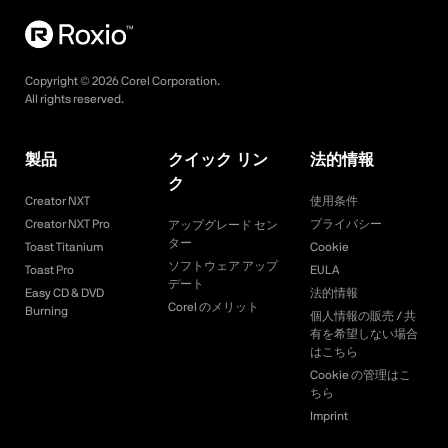
Copyright ©
2026
Corel Corporation.
All rights reserved.
製品
クイック リン
法的情報
ク
Creator NXT
使用条件
Creator NXT Pro
プライバシー
アップグレード セン
ター
Toast Titanium
Cookie
ソフトウェア アップ
Toast Pro
EULA
デート
Easy CD & DVD
法的情報
Corel のメリット
Burning
個人情報の販売 / 共
有を希望しない場合
はこちら
Cookie の管理はこ
ちら
Imprint