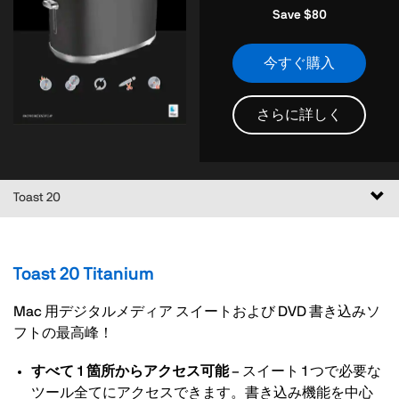
Save $80
今すぐ購入
さらに詳しく
ナ
Toast 20
ビ
ゲ
ー
Toast 20 Titanium
シ
ョ
Mac 用デジタルメディア スイートおよび DVD 書き込みソ
ン
フトの最高峰！
の
切
すべて 1 箇所からアクセス可能
– スイート 1 つで必要な
り
ツール全てにアクセスできます。書き込み機能を中心