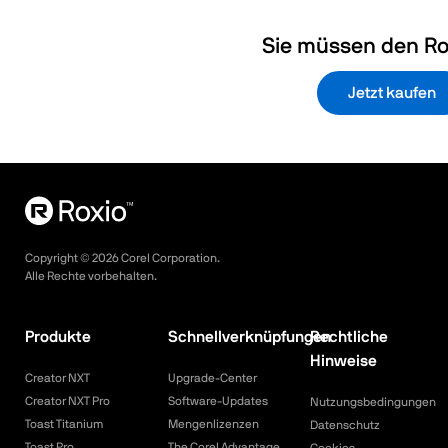
Sie müssen den Ro
Jetzt kaufen
Copyright ©
2026
Corel Corporation.
Alle Rechte vorbehalten.
Produkte
Schnellverknüpfungen
Rechtliche
Hinweise
Creator NXT
Upgrade-Center
Creator NXT Pro
Software-Updates
Nutzungsbedingungen
Toast Titanium
Mengenlizenzen
Datenschutz
Toast Pro
The Corel Advantage
Cookies