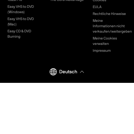
Easy VHS to DVD
EULA
(Windows)
Rechtliche Hinweise
Easy VHS to DVD
Meine
(Mac)
Informationen nicht
Easy CD & DVD
verkaufen/weitergeben
Burning
Meine Cookies
verwalten
Impressum
Deutsch