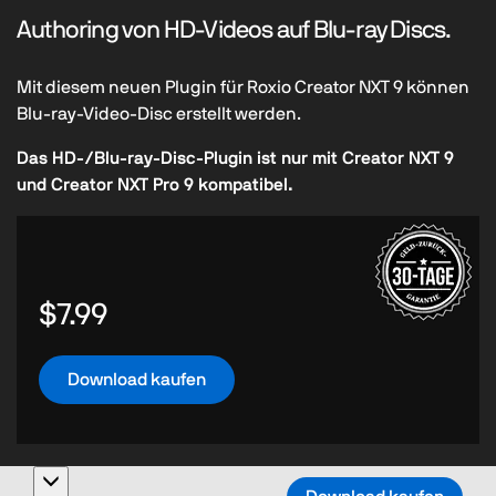
Authoring von HD-Videos auf Blu-ray Discs.
Mit diesem neuen Plugin für Roxio Creator NXT 9 können
Blu-ray-Video-Disc erstellt werden.
Das HD-/Blu-ray-Disc-Plugin ist nur mit Creator NXT 9
und Creator NXT Pro 9 kompatibel.
$7.99
Download kaufen
Toggle