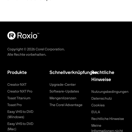
Copyright ©
2026
Corel Corporation.
Alle Rechte vorbehalten.
Produkte
Schnellverknüpfungen
Rechtliche
Hinweise
Creator NXT
Upgrade-Center
Creator NXT Pro
Software-Updates
Nutzungsbedingungen
Toast Titanium
Mengenlizenzen
Datenschutz
Toast Pro
The Corel Advantage
Cookies
Easy VHS to DVD
EULA
(Windows)
Rechtliche Hinweise
Easy VHS to DVD
Meine
(Mac)
Informationen nicht