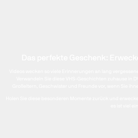
Das perfekte Geschenk: Erwecke
Videos wecken so viele Erinnerungen an lang vergessene
Verwandeln Sie diese VHS-Geschichten zuhause in DVD o
Großeltern, Geschwister und Freunde vor, wenn Sie ihn
Holen Sie diese besonderen Momente zurück und erwecken 
es ist viel e