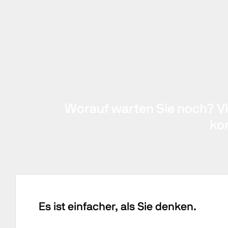
Worauf warten Sie noch? VH
ko
Es ist einfacher, als Sie denken.