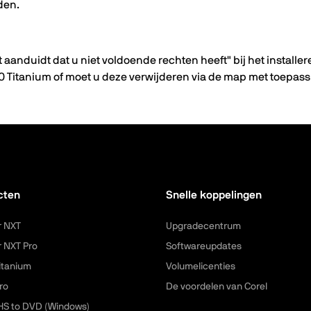
den.
t aanduidt dat u niet voldoende rechten heeft" bij het instal
 10 Titanium of moet u deze verwijderen via de map met toepas
cten
Snelle koppelingen
r NXT
Upgradecentrum
r NXT Pro
Softwareupdates
itanium
Volumelicenties
ro
De voordelen van Corel
HS to DVD (Windows)