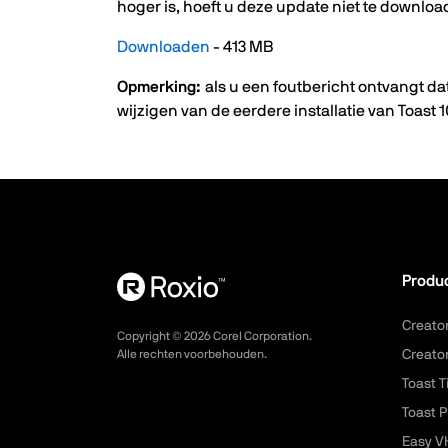
hoger is, hoeft u deze update niet te downloa
Downloaden
- 413 MB
Opmerking:
als u een foutbericht ontvangt da
wijzigen van de eerdere installatie van Toast
Produ
Creato
Copyright ©
2026
Corel Corporation.
Alle rechten voorbehouden.
Creato
Toast T
Toast P
Easy V