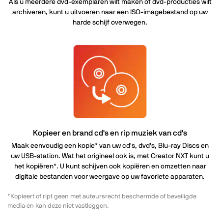
Als u meerdere dvd-exemplaren wilt maken of dvd-producties wilt
archiveren, kunt u uitvoeren naar een ISO-imagebestand op uw
harde schijf overwegen.
Kopieer en brand cd's en rip muziek van cd's
Maak eenvoudig een kopie* van uw cd's, dvd's, Blu-ray Discs en
uw USB-station. Wat het origineel ook is, met Creator NXT kunt u
het kopiëren*. U kunt schijven ook kopiëren en omzetten naar
digitale bestanden voor weergave op uw favoriete apparaten.
*Kopieert of ript geen met auteursrecht beschermde of beveiligde
media en kan deze niet vastleggen.