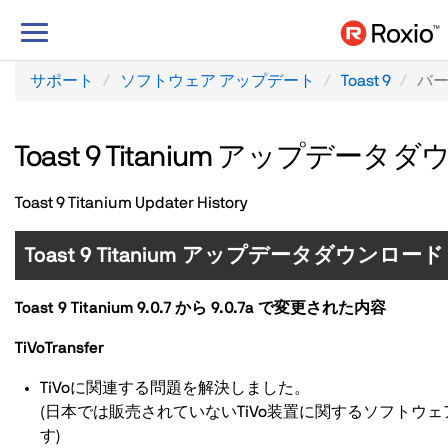
ナ
ビ
ゲ
サポート
ソフトウェア アップデート
Toast 9
バ
ー
シ
ョ
Toast 9 Titanium アップデー
ン
の
Toast 9 Titanium Updater History
切
り
Toast 9 Titanium アップデータダウンロード
替
え
Toast 9 Titanium 9.0.7 から 9.0.7a で変更された内容
TiVoTransfer
TiVoに関連する問題を解決しました。
(日本では販売されていないTiVo装置に関するソフト
す)