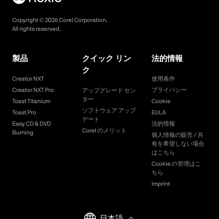
Copyright ©
2026
Corel Corporation.
All rights reserved.
製品
クイック リン
法的情報
ク
Creator NXT
使用条件
Creator NXT Pro
プライバシー
アップグレード セン
ター
Toast Titanium
Cookie
ソフトウェア アップ
Toast Pro
EULA
デート
Easy CD & DVD
法的情報
Corel のメリット
Burning
個人情報の販売 / 共
有を希望しない場合
はこちら
Cookie の管理はこ
ちら
Imprint
日本語