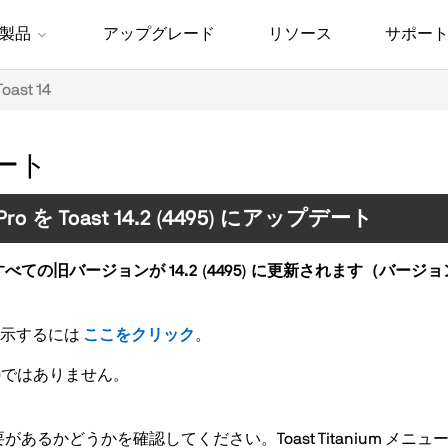
製品
アップグレード
リソース
サポー
Toast 14
ート
14 Pro を Toast 14.2 (4495) にアップデート
um のすべての旧バージョンが 14.2 (4495) に更新されます（
を表示するには
ここをクリック
。
ものではありません。
かどうかを確認してください。Toast Titanium メニュ