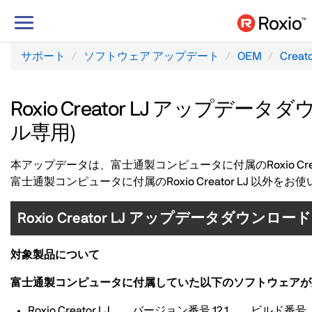
ナ
ビ
ゲ
サポート
ソフトウェア アップデート
OEM
Creat
ー
シ
ョ
Roxio Creator LJ アップ
ン
ル専用)
の
切
本アップデータは、富士通製コンピュータに付属のRoxio Crea
り
富士通製コンピュータに付属のRoxio Creator LJ 以
替
え
Roxio Creator LJ アップデータダウ
対象製品について
富士通製コンピュータに付属していた以下のソフトウェアが
Roxio Creator LJ、 バージョン番号 12.1、 ビルド番号 