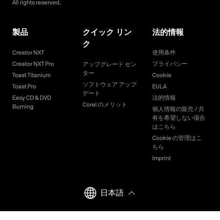
All rights reserved.
製品
クイック リン
法的情報
ク
Creator NXT
使用条件
Creator NXT Pro
プライバシー
アップグレード セン
ター
Toast Titanium
Cookie
ソフトウェア アップ
Toast Pro
EULA
デート
Easy CD & DVD
法的情報
Corel のメリット
Burning
個人情報の販売 / 共
有を希望しない場合
はこちら
Cookie の管理はこ
ちら
Imprint
日本語