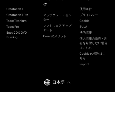
ク
Creator NXT
使用条件
Creator NXT Pro
プライバシー
アップグレード セン
ター
Toast Titanium
Cookie
ソフトウェア アップ
Toast Pro
EULA
デート
Easy CD & DVD
法的情報
Corel のメリット
Burning
個人情報の販売 / 共
有を希望しない場合
はこちら
Cookie の管理はこ
ちら
Imprint
日本語