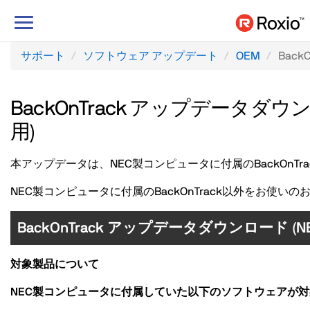
ナ
ビ
ゲ
サポート
ソフトウェア アップデート
OEM
BackO
ー
シ
ョ
BackOnTrack アップデータ
ン
用)
の
切
本アップデータは、NEC製コンピュータに付属のBackOnTr
り
替
NEC製コンピュータに付属のBackOnTrack以外をお使
え
BackOnTrack アップデータダウンロード
対象製品について
NEC製コンピュータに付属していた以下のソフトウェアが