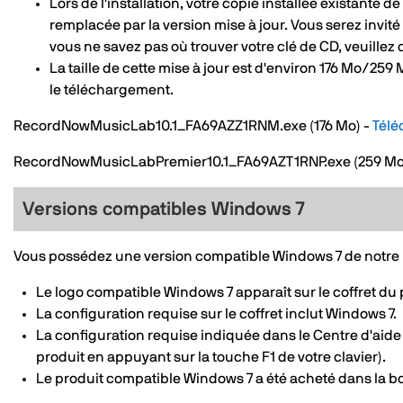
Lors de l'installation, votre copie installée existan
remplacée par la version mise à jour. Vous serez invité à
vous ne savez pas où trouver votre clé de CD, veuillez c
La taille de cette mise à jour est d'environ 176 Mo/25
le téléchargement.
RecordNowMusicLab10.1_FA69AZZ1RNM.exe (176 Mo) -
Télé
RecordNowMusicLabPremier10.1_FA69AZT1RNP.exe (259 Mo
Versions compatibles Windows 7
Vous possédez une version compatible Windows 7 de notre p
Le logo compatible Windows 7 apparaît sur le coffret du 
La configuration requise sur le coffret inclut Windows 7.
La configuration requise indiquée dans le Centre d'aide
produit en appuyant sur la touche F1 de votre clavier).
Le produit compatible Windows 7 a été acheté dans la bo