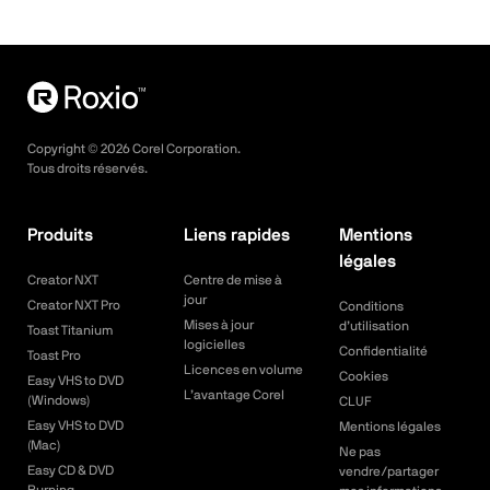
Copyright ©
2026
Corel Corporation.
Tous droits réservés.
Produits
Liens rapides
Mentions
légales
Creator NXT
Centre de mise à
jour
Creator NXT Pro
Conditions
Mises à jour
d’utilisation
Toast Titanium
logicielles
Confidentialité
Toast Pro
Licences en volume
Cookies
Easy VHS to DVD
L’avantage Corel
(Windows)
CLUF
Easy VHS to DVD
Mentions légales
(Mac)
Ne pas
Easy CD & DVD
vendre/partager
Burning