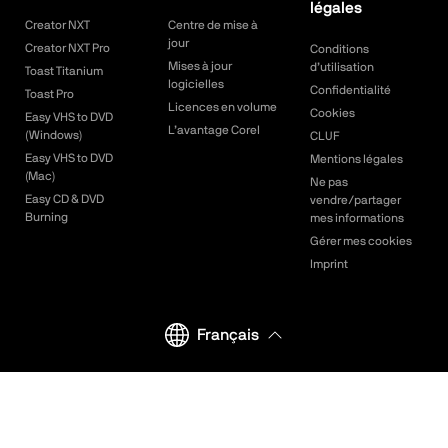
légales
Creator NXT
Centre de mise à
jour
Creator NXT Pro
Conditions
Mises à jour
d’utilisation
Toast Titanium
logicielles
Confidentialité
Toast Pro
Licences en volume
Cookies
Easy VHS to DVD
L’avantage Corel
(Windows)
CLUF
Easy VHS to DVD
Mentions légales
(Mac)
Ne pas
Easy CD & DVD
vendre/partager
Burning
mes informations
Gérer mes cookies
Imprint
Français