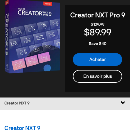
Creator NXT Pro 9
$129.99
$89.99
Save $40
Acheter
En savoir plus
Basc
Creator NXT 9
le
mod
de
Creator NXT 9