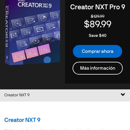
Creator NXT Pro 9
$129.99
$89.99
Save $40
Comprar ahora
Más información
Alte
Creator NXT 9
nav
Creator NXT 9